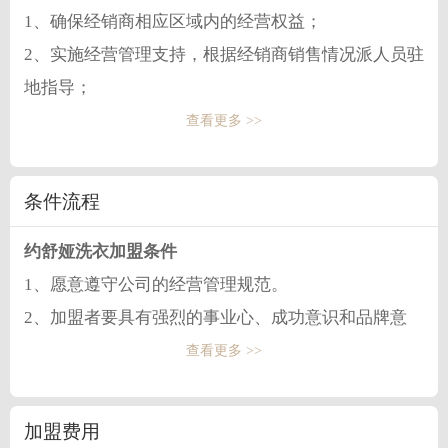
1、确保经销商相应区域内的经营权益；
2、实施经营管理支持，根据经销商销售情况派人员驻
地指导；
3、严格控制价格的波动，并给予相应的政策，充分保
查看更多 >>
证经销产品市场经营；
4、提供合理的退换货保障制度，保证经销商合作；
条件流程
5、及时有力的推出各种终端促销活动帮助经销商启动
约舒娅洗衣加盟条件
和拉动市场销售，提供终端物料及宣传促销用品的支
1、愿意遵守公司的经营管理规范。
持；
2、加盟者要具有强烈的事业心、成功意识和品牌意
6、提供信息支持，使经销商融入公司经营中，充分了
识。
查看更多 >>
解来自公司的行销计划，产品的发展、以及行业市场
3、一定的投资创业资金
的趋势与流行。
4、有经营店面、投资所需的自主经营能力。
加盟费用