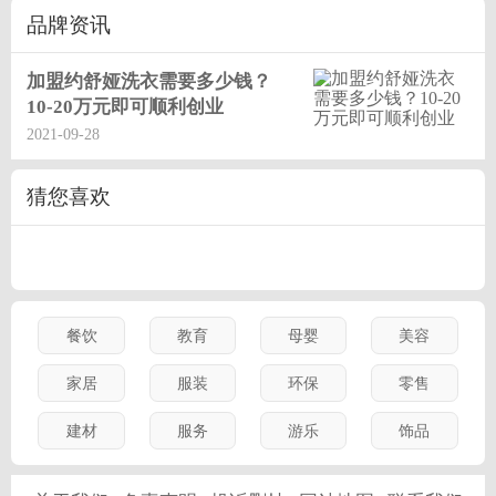
用需要8万左右，深得消费者的喜爱，以上投资费用、
品牌资讯
利润分析、加盟费用为预估，可能会与实际情况有所
差别，仅供参考，不做他用。
加盟约舒娅洗衣需要多少钱？
10-20万元即可顺利创业
约舒娅洗衣加盟后有哪些优势？
2021-09-28
公司给予加盟商授权代理证书；采购产品享受公司产
品的代理价格；享受该城市代理的市场保护政策，协
猜您喜欢
调代理商跨地区销售之间的矛盾。
加盟约舒娅洗衣会有总部给予帮助吗？
严格控制价格的波动，并给予相应的政策，充分保证
经销产品市场经营；及时有力的推出各种终端促销活
餐饮
教育
母婴
美容
动帮助经销商启动和拉动市场销售，提供终端物料及
家居
服装
环保
零售
宣传促销用品的支持；
建材
服务
游乐
饰品
约舒娅洗衣加盟流程会比较复杂吗？
约舒娅洗衣加盟流程不复杂，投资者以电话、传真、