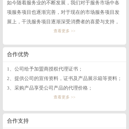
如今随着服务业的不断发展，我们对于服务市场中各
项服务项目也逐渐完善，对于现在的市场服务项目发
展上，干洗服务项目逐渐深受消费者的喜爱与支持，
其中约舒娅洗衣就有着很好的发展和选择。约舒娅洗
查看更多 >>
衣在对于设备技术上不断发展，在清洁项目上有着丰
富的产品清洁服务，其中约舒娅洗衣在对于清洗上服
合作优势
务上，不同的产品有着不同的方式，设备的不断完善
1、公司给予加盟商授权代理证书；
和成熟化，带来了完善的干洗服务，所以如今约舒娅
2、提供公司的宣传资料，证书及产品展示箱等资料；
洗衣在发展市场上取得了不错的成绩，也让很多的创
3、采购产品享受公司产品的代理价格；
业者看到了干洗市场的发展空间。
4、享受该城市代理的市场保护政策，协调代理商跨地
查看更多 >>
区销售之间的矛盾；
5、及时将当地的意向客户转交给代理商跟进。
合作支持