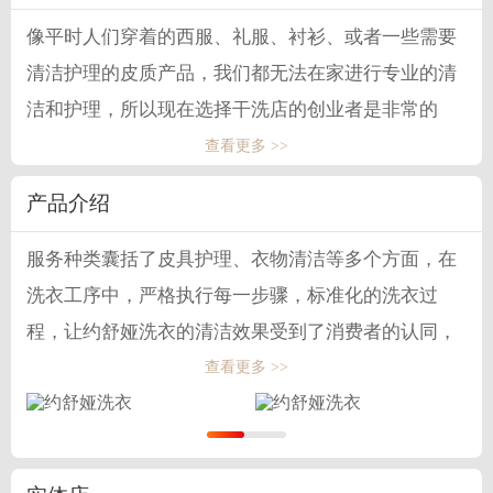
5、推广品牌，提高公司品牌的用户信任度、美誉度。
像平时人们穿着的西服、礼服、衬衫、或者一些需要
约舒娅干洗加盟流程
清洁护理的皮质产品，我们都无法在家进行专业的清
1、考察或网上在线资讯签约;
洁和护理，所以现在选择干洗店的创业者是非常的
2、选址服务;
多，他们家的品牌在加盟商如今也给予了多种加盟方
查看更多 >>
3、装修设计;
式。他们总部品牌对于加盟形象上具有统一标准，所
4、技术培训教学;
产品介绍
以在装修上和地址选择上，总部会根据创业者的经济
5、团体业务洽谈;
预算来选择，为创业者带来一个舒适的干洗店面，因
6、营销反感策划;
服务种类囊括了皮具护理、衣物清洁等多个方面，在
为是干洗店所以加盟费用中离不开水电费，每个月的
7、售后服务。
洗衣工序中，严格执行每一步骤，标准化的洗衣过
水电费大概在7百元/月，可找店员也可自己上岗，所
程，让约舒娅洗衣的清洁效果受到了消费者的认同，
以不同的选择也会带来不同的加盟费用改变，一般加
并且在护理方面，更是让消费者满意，既然消费者满
查看更多 >>
盟费用需要8万左右，深得消费者的喜爱。
意，约舒娅洗衣自然在行业中愈发的出色。
以上投资费用、利润分析、加盟费用为预估，可能会
与实际情况有所差别，仅供参考，不做他用。